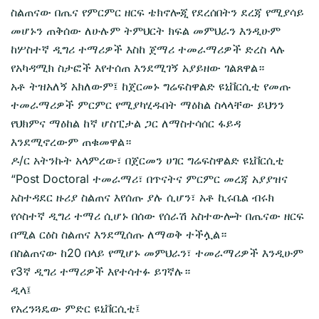
ስልጠናው በጤና የምርምር ዘርፍ ቴክኖሎጂ የደረሰበትን ደረጃ የሚያሳይ
መሆኑን ጠቅሰው ለሁሉም ትምህርት ክፍል መምህራን እንዲሁም
ከሦስተኛ ዲግሪ ተማሪዎች እስከ ጀማሪ ተመራማሪዎች ድረስ ላሉ
የአካዳሚክ ስታፎች እየተሰጠ እንደሚገኝ አያይዘው ገልጸዋል።
አቶ ትዝአለኝ አክለውም፤ ከጀርመኑ ግሬፍስዋልድ ዩኒቨርሲቲ የመጡ
ተመራማሪዎች ምርምር የሚያካሂዱበት ማዕከል ስላላቸው ይህንን
የህክምና ማዕከል ከኛ ሆስፒታል ጋር ለማስተሳሰር ፋይዳ
እንደሚኖረውም ጠቁመዋል።
ዶ/ር አትንኩት አላምረው፣ በጀርመን ሀገር ግሬፍስዋልድ ዩኒቨርሲቲ
“Post Doctoral ተመራማሪ፣ በጥናትና ምርምር መረጃ አያያዝና
አስተዳደር ዙሪያ ስልጠና እየሰጡ ያሉ ሲሆን፣ አቶ ኪሩቤል ብሩክ
የሶስተኛ ዲግሪ ተማሪ ሲሆኑ በሰው የሰራሽ አስተውሎት በጤናው ዘርፍ
በሚል ርዕስ ስልጠና እንደሚሰጡ ለማወቅ ተችሏል።
በስልጠናው ከ20 በላይ የሚሆኑ መምህራን፣ ተመራማሪዎች እንዲሁም
የ3ኛ ዲግሪ ተማሪዎች እየተሳተፉ ይገኛሉ።
ዲላ፤
የአረንጓዴው ምድር ዩኒቨርሲቲ፤