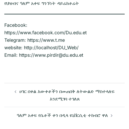
የህዝብና ዓለም አቀፍ ግንኙነት ዳይሬክቶሬት
Facebook:
https://www.facebook.com/Du.edu.et
Telegram: https://www.t.me
website: http://localhost/DU_Web/
Email: https://www.pirdir@du.edu.et
Post
ሀገር በቀል እውቀቶችን በመጠበቅ ለትውልድ ማስተላለፍ
navigation
እንደሚገባ ተገለጸ
ዓለም አቀፍ የሴቶች ቀን በዲላ ዩኒቨርሲቲ ተከብሮ ዋለ