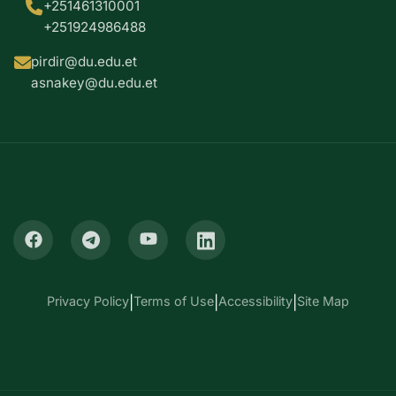
+251461310001
+251924986488
pirdir@du.edu.et
asnakey@du.edu.et
Privacy Policy
|
Terms of Use
|
Accessibility
|
Site Map