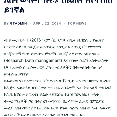
ይገኛል
BY
GTADMIN
APRIL 22, 2024
TOP NEWS
ዲ.ዩ መጋቢት 11/2016 ዓ.ም (ህ.ዓ.ግ)፦ በዲላ ዩኒቨርሲቲ የጤናና
ህክምና ሳይንስ ኮሌጅና አጠቃላይ ሆስፒታል አዘጋጅነት የምርምር
ደረጃን የሚያሳይ የጥናትና ምርምር መረጃ አያያዝና አስተዳደር
(Research Data management) እና በሰው ሰራሽ አስተውሎት
(AI) አውድ በጤናው ዘርፍ ያሉ መርሆዎችን በተመለከተ ስልጠና
እየተሰጠ ይገኛል፡፡
ስልጠናውን በንግግር የከፈቱት የዲላ ዩኒቨርሲቲ የጤናና ህክምና ሳይንስ
ኮሌጅና አጠቃላይ ሆስፒታል ዋና ስራ አስፈፃሚ አቶ ትዝአለኝ ተስፋዬ፤
ኮሌጁ ከጀርመን ግሬፍስዋልድ ዩኒቨርሰቲ (Greifswald) ሁለት
ተመራማሪዎች ጋር በተደረገ መግባባት በራሳቸው ፈቃድ በምርምር
መረጃ አስተዳደር እና በጤናው ዘርፍ የሰው ሰራሽ አስተውሎት አውዳዊ
መርሆዎች ዙሪያ ስልጠና እየተሰጠ መሆኑን ገልጸዋል።